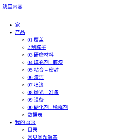
跳至内容
家
产品
01 覆盖
2 刮腻子
03 研磨材料
04 填充剂 - 底漆
05 粘合 – 密封
06 清洁
07 喷漆
08 抛光 – 准备
09 设备
00 硬化剂 - 稀释剂
数据表
我的 4CR
目录
常见问题解答