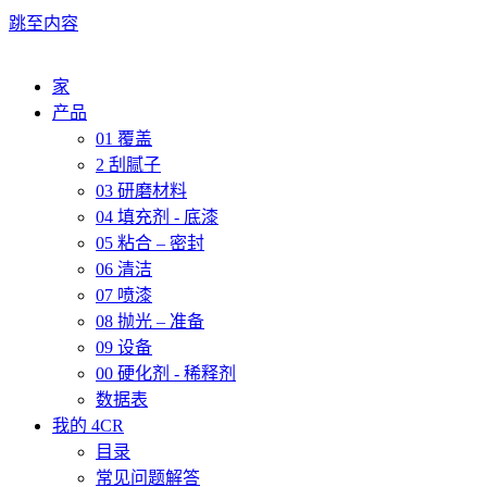
跳至内容
家
产品
01 覆盖
2 刮腻子
03 研磨材料
04 填充剂 - 底漆
05 粘合 – 密封
06 清洁
07 喷漆
08 抛光 – 准备
09 设备
00 硬化剂 - 稀释剂
数据表
我的 4CR
目录
常见问题解答