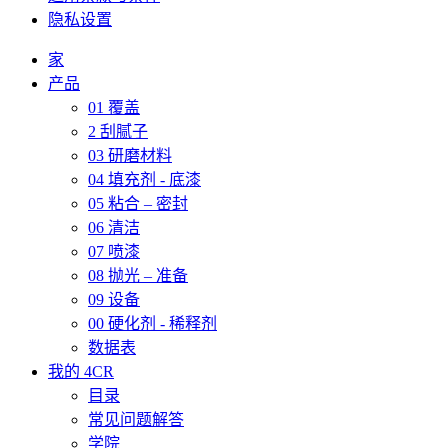
隐私设置
家
产品
01 覆盖
2 刮腻子
03 研磨材料
04 填充剂 - 底漆
05 粘合 – 密封
06 清洁
07 喷漆
08 抛光 – 准备
09 设备
00 硬化剂 - 稀释剂
数据表
我的 4CR
目录
常见问题解答
学院