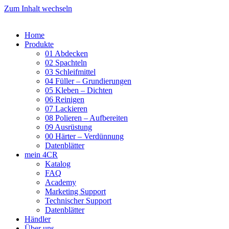
Zum Inhalt wechseln
Home
Produkte
01 Abdecken
02 Spachteln
03 Schleifmittel
04 Füller – Grundierungen
05 Kleben – Dichten
06 Reinigen
07 Lackieren
08 Polieren – Aufbereiten
09 Ausrüstung
00 Härter – Verdünnung
Datenblätter
mein 4CR
Katalog
FAQ
Academy
Marketing Support
Technischer Support
Datenblätter
Händler
Über uns