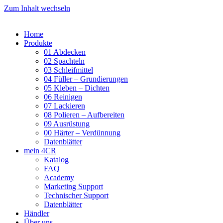
Zum Inhalt wechseln
Home
Produkte
01 Abdecken
02 Spachteln
03 Schleifmittel
04 Füller – Grundierungen
05 Kleben – Dichten
06 Reinigen
07 Lackieren
08 Polieren – Aufbereiten
09 Ausrüstung
00 Härter – Verdünnung
Datenblätter
mein 4CR
Katalog
FAQ
Academy
Marketing Support
Technischer Support
Datenblätter
Händler
Über uns