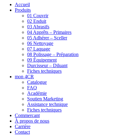
Accueil
Produits
01 Couvrir
02 Enduit
03 Abrasifs
04 Apprêts – Primaires
05 Adhérer – Sceller
06 Nettoyage
07 Laquage
08 Polissage – Préparation
09 Équipement
Durcisseur – Diluant
Fiches techniques
mon 4CR
Catalogue
FAQ
Académie
Soutien Marketing
Assistance technique
Fiches techniques
Commerçant
À propos de nous
Carrière
Contact