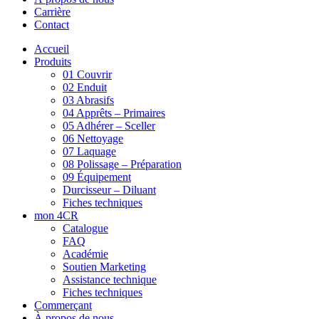
Carrière
Contact
Accueil
Produits
01 Couvrir
02 Enduit
03 Abrasifs
04 Apprêts – Primaires
05 Adhérer – Sceller
06 Nettoyage
07 Laquage
08 Polissage – Préparation
09 Équipement
Durcisseur – Diluant
Fiches techniques
mon 4CR
Catalogue
FAQ
Académie
Soutien Marketing
Assistance technique
Fiches techniques
Commerçant
À propos de nous