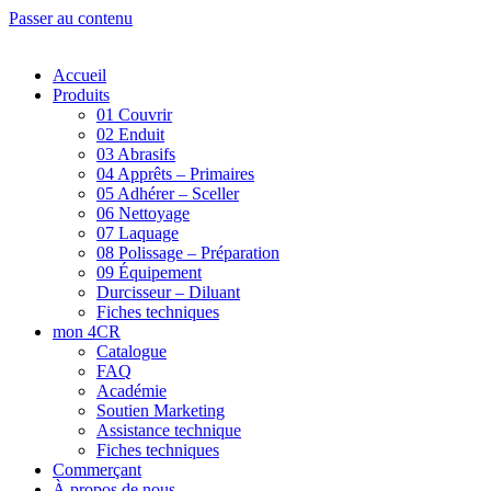
Passer au contenu
Accueil
Produits
01 Couvrir
02 Enduit
03 Abrasifs
04 Apprêts – Primaires
05 Adhérer – Sceller
06 Nettoyage
07 Laquage
08 Polissage – Préparation
09 Équipement
Durcisseur – Diluant
Fiches techniques
mon 4CR
Catalogue
FAQ
Académie
Soutien Marketing
Assistance technique
Fiches techniques
Commerçant
À propos de nous