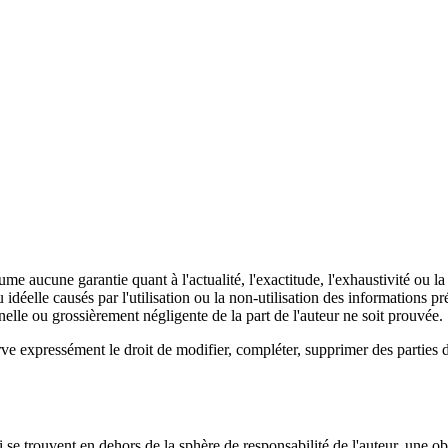
cune garantie quant à l'actualité, l'exactitude, l'exhaustivité ou la q
idéelle causés par l'utilisation ou la non-utilisation des informations pré
lle ou grossièrement négligente de la part de l'auteur ne soit prouvée.
rve expressément le droit de modifier, compléter, supprimer des parties d
 se trouvent en dehors de la sphère de responsabilité de l'auteur, une obl