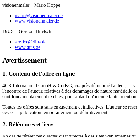
visionenmaler – Mario Hoppe
mario@visionenmaler.de
www.visionenmaler.de
DiUS – Gordon Thielsch
service@dius.de
www.dius.de
Avertissement
1. Contenu de l'offre en ligne
4CR International GmbH & Co KG, ci-après dénommé l'auteur, n'assume au
l'encontre de l'auteur, relatives à des dommages de nature matérielle ou 
sont fondamentalement exclues, pour autant qu'aucune faute intentionne
Toutes les offres sont sans engagement et indicatives. L'auteur se rése
cesser la publication temporairement ou définitivement.
2. Références et liens
En cas de références directes ou indirectes à des sites web externes qui