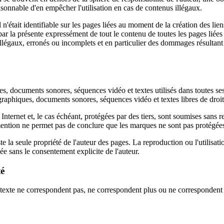
isonnable d'en empêcher l'utilisation en cas de contenus illégaux.
'était identifiable sur les pages liées au moment de la création des liens
par la présente expressément de tout le contenu de toutes les pages liées 
 illégaux, erronés ou incomplets et en particulier des dommages résultant d
ues, documents sonores, séquences vidéo et textes utilisés dans toutes se
graphiques, documents sonores, séquences vidéo et textes libres de droit
ternet et, le cas échéant, protégées par des tiers, sont soumises sans re
 mention ne permet pas de conclure que les marques ne sont pas protégées 
este la seule propriété de l'auteur des pages. La reproduction ou l'utili
ée sans le consentement explicite de l'auteur.
té
exte ne correspondent pas, ne correspondent plus ou ne correspondent pas