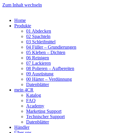
Zum Inhalt wechseln
Home
Produkte
01 Abdecken
02 Spachteln
03 Schleifmittel
04 Füller – Grundierungen
05 Kleben – Dichten
06 Reinigen
07 Lackieren
08 Polieren – Aufbereiten
09 Ausrüstung
00 Härter – Verdünnung
Datenblätter
mein 4CR
Katalog
FAQ
Academy
Marketing Support
Technischer Support
Datenblätter
Händler
Über uns