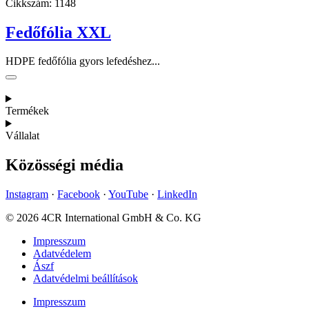
Cikkszám:
1148
Fedőfólia XXL
HDPE fedőfólia gyors lefedéshez...
Termékek
Vállalat
Közösségi média
Instagram
·
Facebook
·
YouTube
·
LinkedIn
© 2026 4CR International GmbH & Co. KG
Impresszum
Adatvédelem
Ászf
Adatvédelmi beállítások
Impresszum