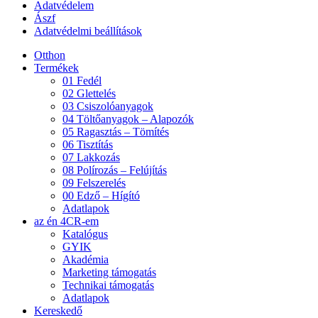
Adatvédelem
Ászf
Adatvédelmi beállítások
Otthon
Termékek
01 Fedél
02 Glettelés
03 Csiszolóanyagok
04 Töltőanyagok – Alapozók
05 Ragasztás – Tömítés
06 Tisztítás
07 Lakkozás
08 Polírozás – Felújítás
09 Felszerelés
00 Edző – Hígító
Adatlapok
az én 4CR-em
Katalógus
GYIK
Akadémia
Marketing támogatás
Technikai támogatás
Adatlapok
Kereskedő