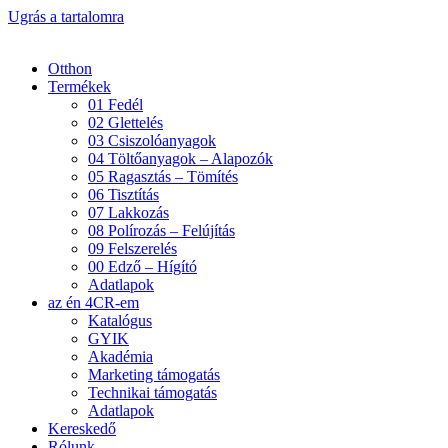
Ugrás a tartalomra
Otthon
Termékek
01 Fedél
02 Glettelés
03 Csiszolóanyagok
04 Töltőanyagok – Alapozók
05 Ragasztás – Tömítés
06 Tisztítás
07 Lakkozás
08 Polírozás – Felújítás
09 Felszerelés
00 Edző – Hígító
Adatlapok
az én 4CR-em
Katalógus
GYIK
Akadémia
Marketing támogatás
Technikai támogatás
Adatlapok
Kereskedő
Rólunk