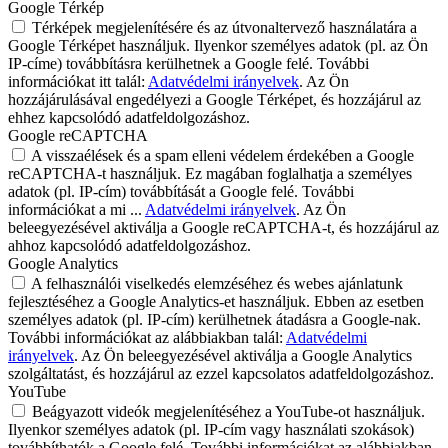
Google Térkép
Térképek megjelenítésére és az útvonaltervező használatára a
Google Térképet használjuk. Ilyenkor személyes adatok (pl. az Ön
IP-címe) továbbításra kerülhetnek a Google felé. További
információkat itt talál:
Adatvédelmi irányelvek
. Az Ön
hozzájárulásával engedélyezi a Google Térképet, és hozzájárul az
ehhez kapcsolódó adatfeldolgozáshoz.
Google reCAPTCHA
A visszaélések és a spam elleni védelem érdekében a Google
reCAPTCHA-t használjuk. Ez magában foglalhatja a személyes
adatok (pl. IP-cím) továbbítását a Google felé. További
információkat a mi ...
Adatvédelmi irányelvek
. Az Ön
beleegyezésével aktiválja a Google reCAPTCHA-t, és hozzájárul az
ahhoz kapcsolódó adatfeldolgozáshoz.
Google Analytics
A felhasználói viselkedés elemzéséhez és webes ajánlatunk
fejlesztéséhez a Google Analytics-et használjuk. Ebben az esetben
személyes adatok (pl. IP-cím) kerülhetnek átadásra a Google-nak.
További információkat az alábbiakban talál:
Adatvédelmi
irányelvek
. Az Ön beleegyezésével aktiválja a Google Analytics
szolgáltatást, és hozzájárul az ezzel kapcsolatos adatfeldolgozáshoz.
YouTube
Beágyazott videók megjelenítéséhez a YouTube-ot használjuk.
Ilyenkor személyes adatok (pl. IP-cím vagy használati szokások)
továbbíthatók a Google felé. További információkat az alábbiakban