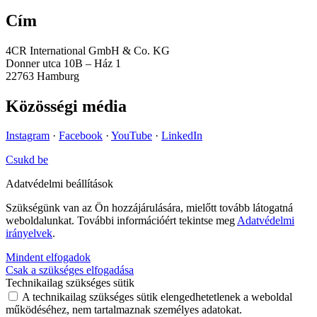
Cím
4CR International GmbH & Co. KG
Donner utca 10B – Ház 1
22763 Hamburg
Közösségi média
Instagram
·
Facebook
·
YouTube
·
LinkedIn
Csukd be
Adatvédelmi beállítások
Szükségünk van az Ön hozzájárulására, mielőtt tovább látogatná
weboldalunkat. További információért tekintse meg
Adatvédelmi
irányelvek
.
Mindent elfogadok
Csak a szükséges elfogadása
Technikailag szükséges sütik
A technikailag szükséges sütik elengedhetetlenek a weboldal
működéséhez, nem tartalmaznak személyes adatokat.