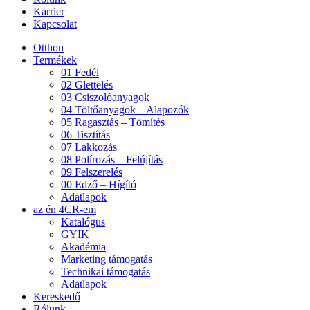
Karrier
Kapcsolat
Otthon
Termékek
01 Fedél
02 Glettelés
03 Csiszolóanyagok
04 Töltőanyagok – Alapozók
05 Ragasztás – Tömítés
06 Tisztítás
07 Lakkozás
08 Polírozás – Felújítás
09 Felszerelés
00 Edző – Hígító
Adatlapok
az én 4CR-em
Katalógus
GYIK
Akadémia
Marketing támogatás
Technikai támogatás
Adatlapok
Kereskedő
Rólunk